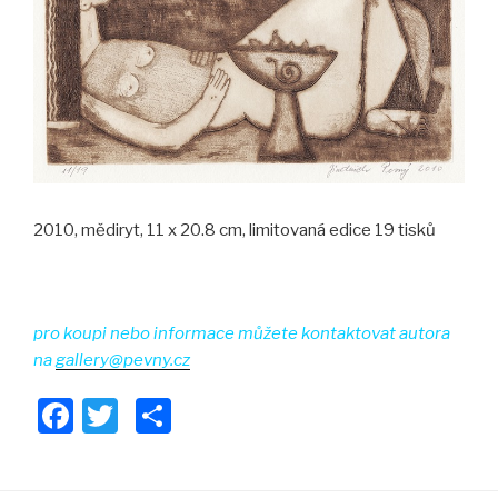
o
k
2010, mědiryt, 11 x 20.8 cm, limitovaná edice 19 tisků
pro koupi nebo informace můžete kontaktovat autora
na
gallery@pevny.cz
F
T
S
a
wi
h
c
tt
ar