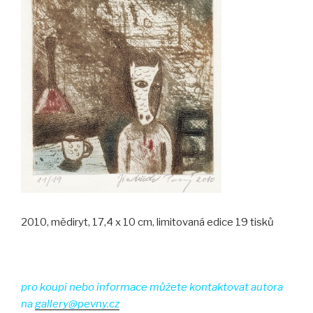
2010, mědiryt, 17,4 x 10 cm, limitovaná edice 19 tisků
pro koupi nebo informace můžete kontaktovat autora
na
gallery@pevny.cz