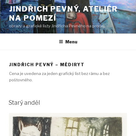
Přejít
JINDŘICH PEVNÝ, ATELIÉR
k
NA POMEZÍ
obsahu
webu
obrazy a grafické listy Jindřicha Pevného na prodej.
Menu
JINDŘICH PEVNÝ – MĚDIRYT
Cena je uvedena za jeden grafický list bez rámu a bez
poštovného.
Starý anděl