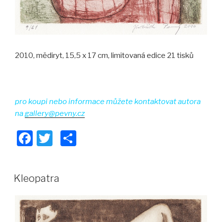
2010, mědiryt, 15,5 x 17 cm, limitovaná edice 21 tisků
pro koupi nebo informace můžete kontaktovat autora
na
gallery@pevny.cz
F
T
S
a
wi
h
c
tt
ar
Kleopatra
e
er
e
b
o