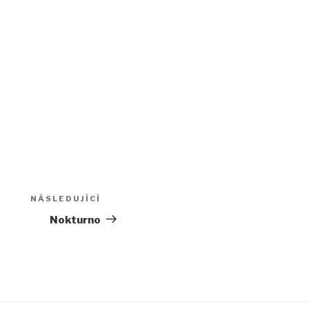
NÁSLEDUJÍCÍ
Následující
příspěvek
Nokturno