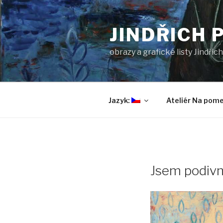
Přejít
k
JINDŘICH 
obsahu
webu
obrazy a grafické listy Jindři
Jazyk:
Ateliér Na pome
Jsem podivn