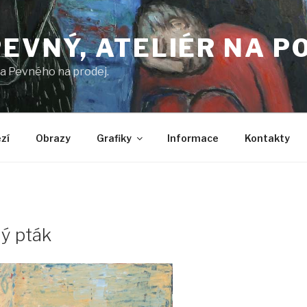
PEVNÝ, ATELIÉR NA P
cha Pevného na prodej.
zí
Obrazy
Grafiky
Informace
Kontakty
ý pták