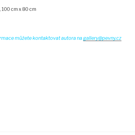
ě, 100 cm x 80 cm
ormace můžete kontaktovat autora na
gallery@pevny.cz
r