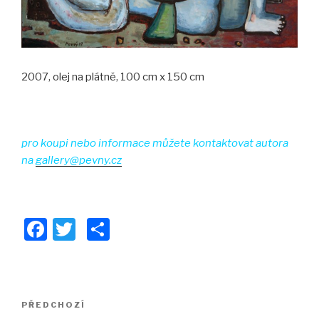
2007, olej na plátně, 100 cm x 150 cm
pro koupi nebo informace můžete kontaktovat autora
na
gallery@pevny.cz
F
T
S
a
wi
h
c
tt
ar
e
er
e
Navigace
PŘEDCHOZÍ
Předchozí
pro